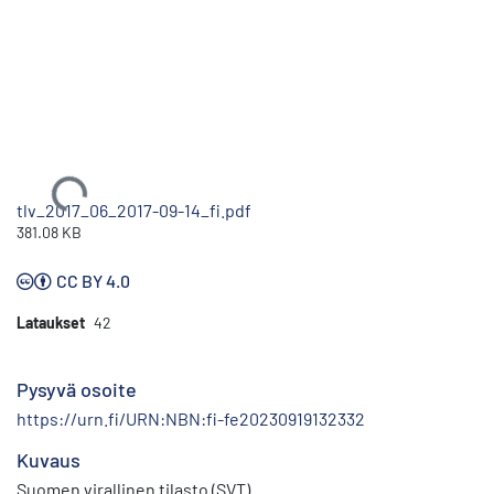
Ladataan...
tlv_2017_06_2017-09-14_fi.pdf
381.08 KB
CC BY 4.0
Lataukset
42
Pysyvä osoite
https://urn.fi/URN:NBN:fi-fe20230919132332
Kuvaus
Suomen virallinen tilasto (SVT)