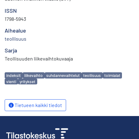
ISSN
1798-5943
Aihealue
teollisuus
Sarja
Teollisuuden liikevaihtokuvaaja
Avainsanat
indeksit
liikevaihto
suhdannevaihtelut
teollisuus
toimialat
vienti
yritykset
Tietueen kaikki tiedot