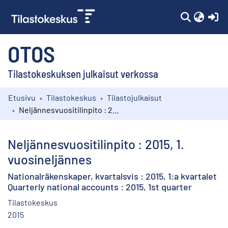
(c
OTOS
Tilastokeskuksen julkaisut verkossa
Etusivu
Tilastokeskus
Tilastojulkaisut
Kokoelmat
Neljännesvuositilinpito : 2015, 1. vuosineljännes
Selaa
Neljännesvuositilinpito : 2015, 1.
vuosineljännes
Nationalräkenskaper, kvartalsvis : 2015, 1:a kvartalet
Quarterly national accounts : 2015, 1st quarter
Tilastokeskus
2015