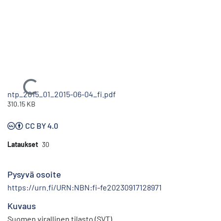
Ladataan...
ntp_2015_01_2015-06-04_fi.pdf
310.15 KB
CC BY 4.0
Lataukset
30
Pysyvä osoite
https://urn.fi/URN:NBN:fi-fe20230917128971
Kuvaus
Suomen virallinen tilasto (SVT)