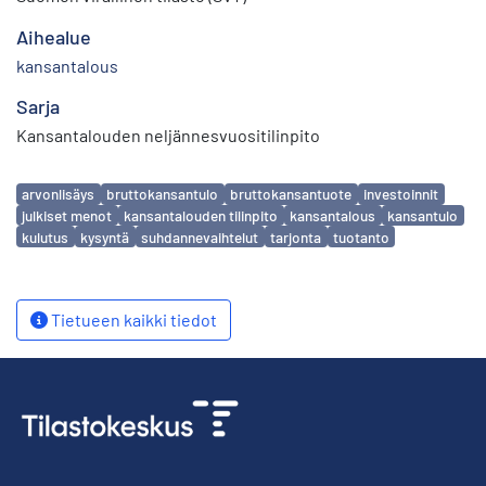
Aihealue
kansantalous
Sarja
Kansantalouden neljännesvuositilinpito
Avainsanat
arvonlisäys
bruttokansantulo
bruttokansantuote
investoinnit
julkiset menot
kansantalouden tilinpito
kansantalous
kansantulo
kulutus
kysyntä
suhdannevaihtelut
tarjonta
tuotanto
Tietueen kaikki tiedot