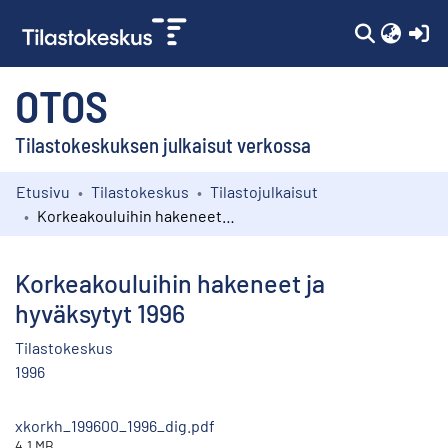
(c
OTOS
Tilastokeskuksen julkaisut verkossa
Etusivu
Tilastokeskus
Tilastojulkaisut
Kokoelmat
Korkeakouluihin hakeneet ja hyväksytyt 1996
Selaa
Korkeakouluihin hakeneet ja
hyväksytyt 1996
Tilastokeskus
1996
xkorkh_199600_1996_dig.pdf
4.1 MB