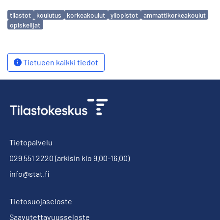
Avainsanat
tilastot
koulutus
korkeakoulut
yliopistot
ammattikorkeakoulut
opiskelijat
Tietueen kaikki tiedot
Tietopalvelu
029 551 2220
(arkisin klo 9.00-16.00)
info@stat.fi
Tietosuojaseloste
Saavutettavuusseloste