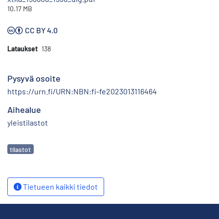
10.17 MB
CC BY 4.0
Lataukset
138
Pysyvä osoite
https://urn.fi/URN:NBN:fi-fe2023013116464
Aihealue
yleistilastot
Avainsanat
tilastot
Tietueen kaikki tiedot