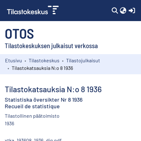
(c
OTOS
Tilastokeskuksen julkaisut verkossa
Etusivu
Tilastokeskus
Tilastojulkaisut
Kokoelmat
Tilastokatsauksia N:o 8 1936
Selaa
Tilastokatsauksia N:o 8 1936
Statistiska översikter Nr 8 1936
Recueil de statistique
Tilastollinen päätoimisto
1936
xtka_193608_1936_dig.pdf