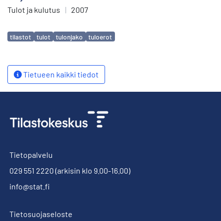
Tulot ja kulutus
|
2007
Avainsanat
tilastot
tulot
tulonjako
tuloerot
Tietueen kaikki tiedot
Tietopalvelu
029 551 2220
(arkisin klo 9.00-16.00)
info@stat.fi
Tietosuojaseloste