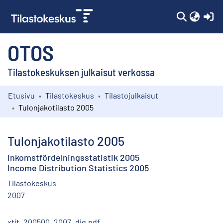
(c
OTOS
Tilastokeskuksen julkaisut verkossa
Etusivu
Tilastokeskus
Tilastojulkaisut
Kokoelmat
Tulonjakotilasto 2005
Selaa
Tulonjakotilasto 2005
Inkomstfördelningsstatistik 2005
Income Distribution Statistics 2005
Tilastokeskus
2007
xtjt_200500_2007_dig.pdf