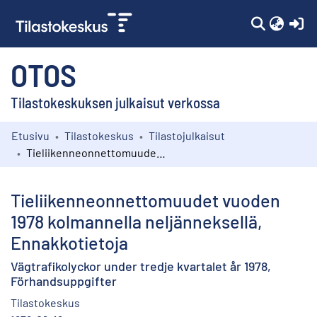
(c
OTOS
Tilastokeskuksen julkaisut verkossa
Etusivu
Tilastokeskus
Tilastojulkaisut
Kokoelmat
Tieliikenneonnettomuudet vuoden 1978 kolmannella neljänneksellä, Ennakkotietoja
Selaa
Tieliikenneonnettomuudet vuoden
1978 kolmannella neljänneksellä,
Ennakkotietoja
Vägtrafikolyckor under tredje kvartalet år 1978,
Förhandsuppgifter
Tilastokeskus