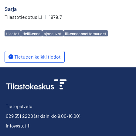
Sarja
Tilastotiedotus LI
|
1979:7
Avainsanat
tilastot
tieliikenne
ajoneuvot
liikenneonnettomuudet
Tietueen kaikki tiedot
Tietopalvelu
029 551 2220
(arkisin klo 9.00-16.00)
info@stat.fi