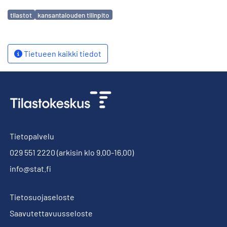
Avainsanat
tilastot
kansantalouden tilinpito
Tietueen kaikki tiedot
Tietopalvelu
029 551 2220
(arkisin klo 9.00-16.00)
info@stat.fi
Tietosuojaseloste
Saavutettavuusseloste