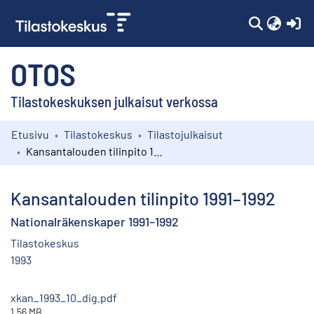
(c
OTOS
Tilastokeskuksen julkaisut verkossa
Etusivu
Tilastokeskus
Tilastojulkaisut
Kokoelmat
Kansantalouden tilinpito 1991–1992
Selaa
Kansantalouden tilinpito 1991–1992
Nationalräkenskaper 1991–1992
Tilastokeskus
1993
xkan_1993_10_dig.pdf
1.56 MB