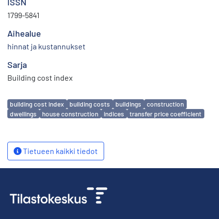
ISSN
1799-5841
Aihealue
hinnat ja kustannukset
Sarja
Building cost index
Avainsanat
building cost index
building costs
buildings
construction
dwellings
house construction
indices
transfer price coefficient
Tietueen kaikki tiedot