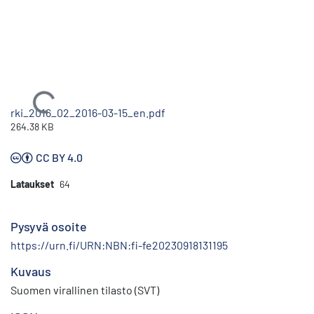
Ladataan...
rki_2016_02_2016-03-15_en.pdf
264.38 KB
CC BY 4.0
Lataukset
64
Pysyvä osoite
https://urn.fi/URN:NBN:fi-fe20230918131195
Kuvaus
Suomen virallinen tilasto (SVT)