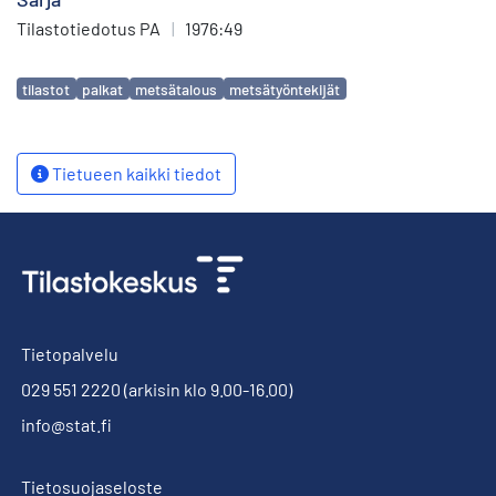
Tilastotiedotus PA
|
1976:49
Avainsanat
tilastot
palkat
metsätalous
metsätyöntekijät
Tietueen kaikki tiedot
Tietopalvelu
029 551 2220
(arkisin klo 9.00-16.00)
info@stat.fi
Tietosuojaseloste