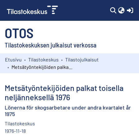
(c
OTOS
Tilastokeskuksen julkaisut verkossa
Etusivu
Tilastokeskus
Tilastojulkaisut
Kokoelmat
Metsätyöntekijöiden palkat toisella neljänneksellä 1976
Selaa
Metsätyöntekijöiden palkat toisella
neljänneksellä 1976
Lönerna för skogsarbetare under andra kvartalet år
1975
Tilastokeskus
1976-11-18