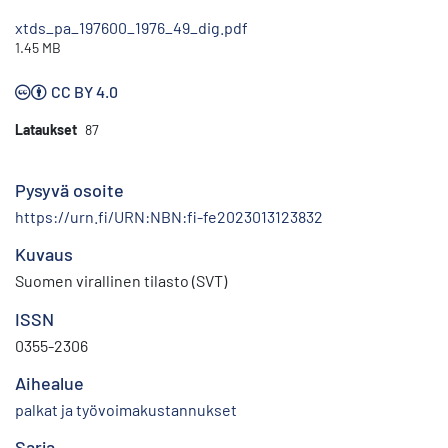
xtds_pa_197600_1976_49_dig.pdf
1.45 MB
CC BY 4.0
Lataukset
87
Pysyvä osoite
https://urn.fi/URN:NBN:fi-fe2023013123832
Kuvaus
Suomen virallinen tilasto (SVT)
ISSN
0355-2306
Aihealue
palkat ja työvoimakustannukset
Sarja