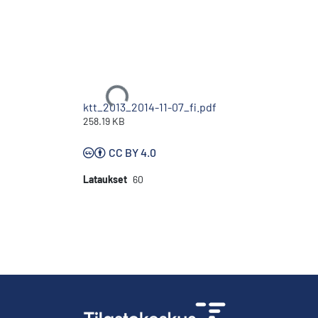
Ladataan...
ktt_2013_2014-11-07_fi.pdf
258.19 KB
CC BY 4.0
Lataukset
60