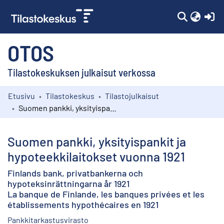
(c
OTOS
Tilastokeskuksen julkaisut verkossa
Etusivu
Tilastokeskus
Tilastojulkaisut
Kokoelmat
Suomen pankki, yksityispankit ja hypoteekkilaitokset vuonna 1921
Selaa
Suomen pankki, yksityispankit ja
hypoteekkilaitokset vuonna 1921
Finlands bank, privatbankerna och
hypoteksinrättningarna år 1921
La banque de Finlande, les banques privées et les
établissements hypothécaires en 1921
Pankkitarkastusvirasto