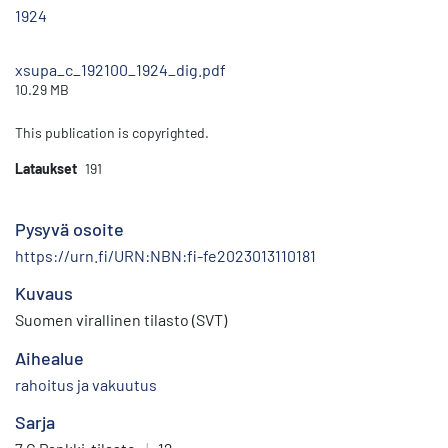
1924
xsupa_c_192100_1924_dig.pdf
10.29 MB
This publication is copyrighted.
Lataukset
191
Pysyvä osoite
https://urn.fi/URN:NBN:fi-fe2023013110181
Kuvaus
Suomen virallinen tilasto (SVT)
Aihealue
rahoitus ja vakuutus
Sarja