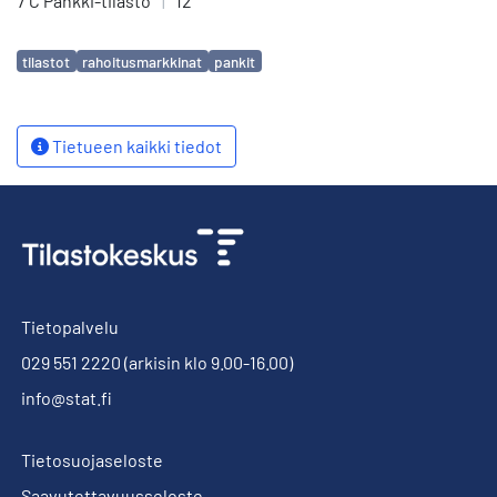
7 C Pankki-tilasto
|
12
Avainsanat
tilastot
rahoitusmarkkinat
pankit
Tietueen kaikki tiedot
Tietopalvelu
029 551 2220
(arkisin klo 9.00-16.00)
info@stat.fi
Tietosuojaseloste
Saavutettavuusseloste