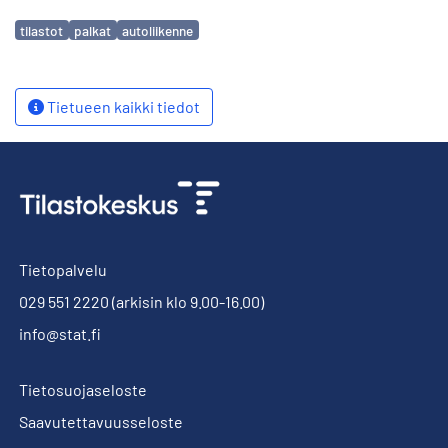
Avainsanat
tilastot
palkat
autoliikenne
Tietueen kaikki tiedot
Tietopalvelu
029 551 2220
(arkisin klo 9.00-16.00)
info@stat.fi
Tietosuojaseloste
Saavutettavuusseloste