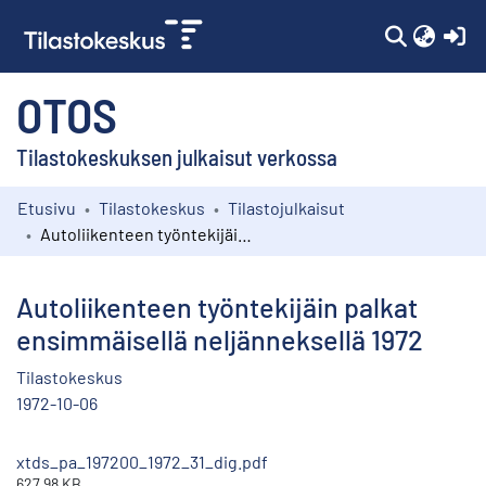
(c
OTOS
Tilastokeskuksen julkaisut verkossa
Etusivu
Tilastokeskus
Tilastojulkaisut
Kokoelmat
Autoliikenteen työntekijäin palkat ensimmäisellä neljänneksellä 1972
Selaa
Autoliikenteen työntekijäin palkat
ensimmäisellä neljänneksellä 1972
Tilastokeskus
1972-10-06
xtds_pa_197200_1972_31_dig.pdf
627.98 KB