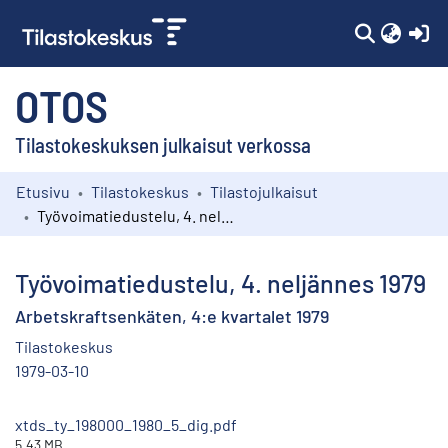
(c
OTOS
Tilastokeskuksen julkaisut verkossa
Etusivu
Tilastokeskus
Tilastojulkaisut
Kokoelmat
Työvoimatiedustelu, 4. neljännes 1979
Selaa
Työvoimatiedustelu, 4. neljännes 1979
Arbetskraftsenkäten, 4:e kvartalet 1979
Tilastokeskus
1979-03-10
xtds_ty_198000_1980_5_dig.pdf
5.43 MB