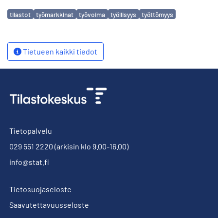
Avainsanat
tilastot
työmarkkinat
työvoima
työllisyys
työttömyys
Tietueen kaikki tiedot
Tietopalvelu
029 551 2220
(arkisin klo 9.00-16.00)
info@stat.fi
Tietosuojaseloste
Saavutettavuusseloste