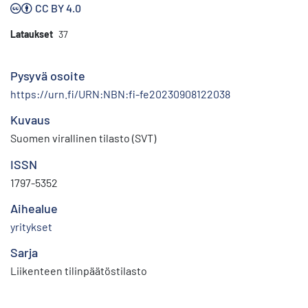
CC BY 4.0
Lataukset
37
Pysyvä osoite
https://urn.fi/URN:NBN:fi-fe20230908122038
Kuvaus
Suomen virallinen tilasto (SVT)
ISSN
1797-5352
Aihealue
yritykset
Sarja
Liikenteen tilinpäätöstilasto