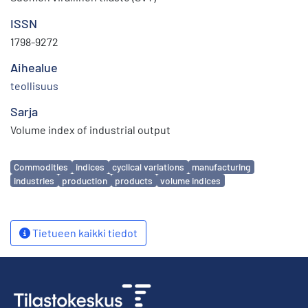
ISSN
1798-9272
Aihealue
teollisuus
Sarja
Volume index of industrial output
Avainsanat
Commodities
indices
cyclical variations
manufacturing
industries
production
products
volume indices
Tietueen kaikki tiedot