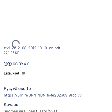
Ladataan...
ttvi_2012_08_2012-10-10_en.pdf
274.28 KB
CC BY 4.0
Lataukset
38
Pysyvä osoite
https://urn.fi/URN:NBN:fi-fe20230919133177
Kuvaus
Suomen virallinen tilasto (SVT)