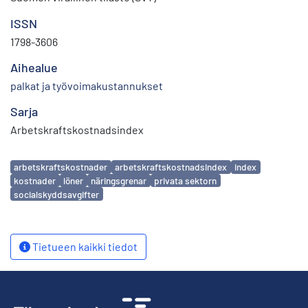
ISSN
1798-3606
Aihealue
palkat ja työvoimakustannukset
Sarja
Arbetskraftskostnadsindex
Avainsanat
arbetskraftskostnader
arbetskraftskostnadsindex
index
kostnader
löner
näringsgrenar
privata sektorn
socialskyddsavgifter
Tietueen kaikki tiedot