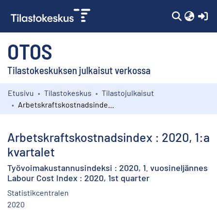
(c
OTOS
Tilastokeskuksen julkaisut verkossa
Etusivu
Tilastokeskus
Tilastojulkaisut
Kokoelmat
Arbetskraftskostnadsindex : 2020, 1:a kvartalet
Selaa
Arbetskraftskostnadsindex : 2020, 1:a
kvartalet
Työvoimakustannusindeksi : 2020, 1. vuosineljännes
Labour Cost Index : 2020, 1st quarter
Statistikcentralen
2020