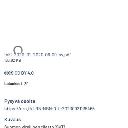
Ladataan...
tvki_2020_01_2020-06-09_sv.pdf
163.82 KB
CC BY 4.0
Lataukset
30
Pysyvä osoite
https://urn.fi/URN:NBN:fi-fe20230921135466
Kuvaus
Suomen virallinen tilasto (SVT)