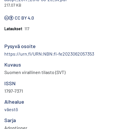
217.07 KB
CC BY 4.0
Lataukset
117
Pysyvä osoite
https://urn.fi/URN:NBN:fi-fe2023062057353
Kuvaus
Suomen virallinen tilasto (SVT)
ISSN
1797-7371
Aihealue
väestö
Sarja
Adoptioner