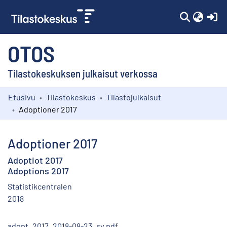
(c
OTOS
Tilastokeskuksen julkaisut verkossa
Etusivu
Tilastokeskus
Tilastojulkaisut
Kokoelmat
Adoptioner 2017
Selaa
Adoptioner 2017
Adoptiot 2017
Adoptions 2017
Statistikcentralen
2018
adopt_2017_2018-08-23_sv.pdf