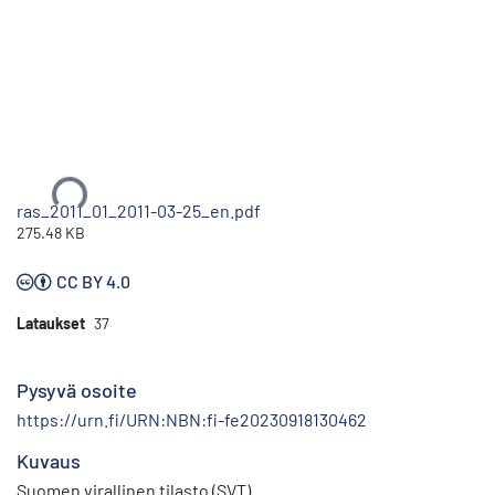
Ladataan...
ras_2011_01_2011-03-25_en.pdf
275.48 KB
CC BY 4.0
Lataukset
37
Pysyvä osoite
https://urn.fi/URN:NBN:fi-fe20230918130462
Kuvaus
Suomen virallinen tilasto (SVT)