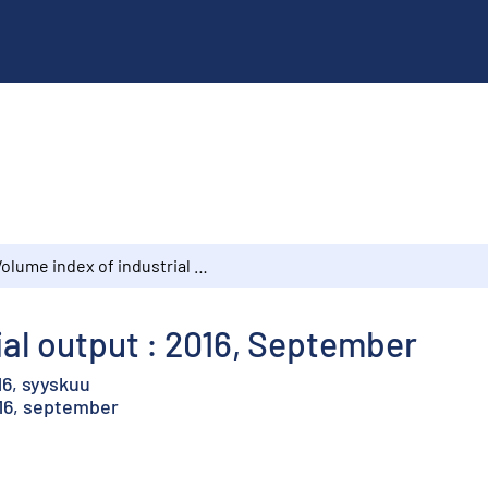
Volume index of industrial output : 2016, September
ial output : 2016, September
16, syyskuu
016, september