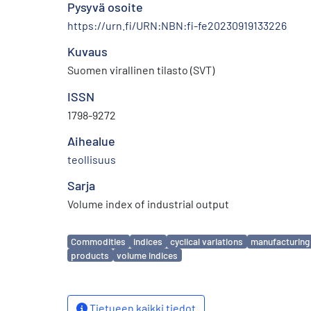
Pysyvä osoite
https://urn.fi/URN:NBN:fi-fe20230919133226
Kuvaus
Suomen virallinen tilasto (SVT)
ISSN
1798-9272
Aihealue
teollisuus
Sarja
Volume index of industrial output
Avainsanat
Commodities
indices
cyclical variations
manufacturing
products
volume indices
Tietueen kaikki tiedot