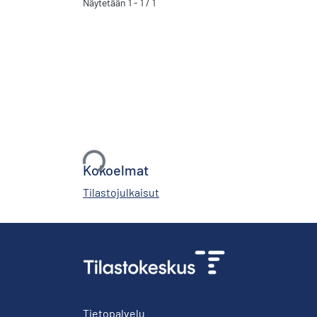
Näytetään
1 - 1 / 1
Ladataan...
Kokoelmat
Tilastojulkaisut
Tietopalvelu