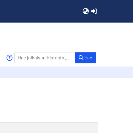
(current)
Hae
-