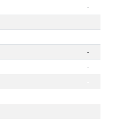
-
-
-
-
-