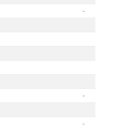
-
-
-