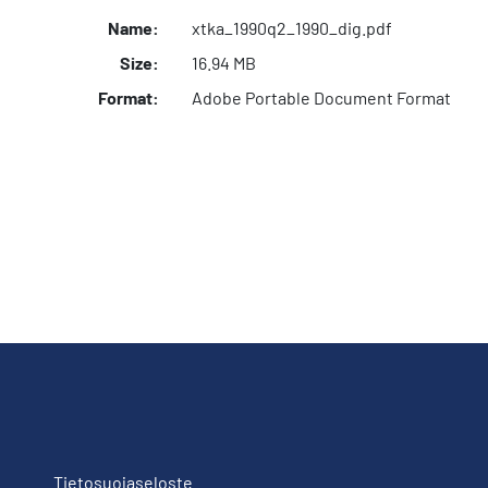
Name:
xtka_1990q2_1990_dig.pdf
Size:
16.94 MB
Format:
Adobe Portable Document Format
Tietosuojaseloste