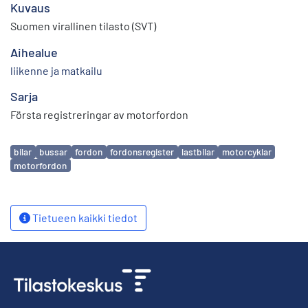
Kuvaus
Suomen virallinen tilasto (SVT)
Aihealue
liikenne ja matkailu
Sarja
Första registreringar av motorfordon
Avainsanat
bilar
bussar
fordon
fordonsregister
lastbilar
motorcyklar
motorfordon
Tietueen kaikki tiedot