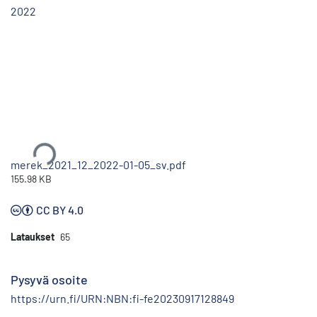
2022
Ladataan...
merek_2021_12_2022-01-05_sv.pdf
155.98 KB
CC BY 4.0
Lataukset
65
Pysyvä osoite
https://urn.fi/URN:NBN:fi-fe20230917128849