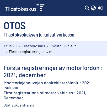
(c
OTOS
Tilastokeskuksen julkaisut verkossa
Etusivu
Tilastokeskus
Tilastojulkaisut
Kokoelmat
Första registreringar av motorfordon : 2021, december
Selaa
Första registreringar av motorfordon :
2021, december
Moottoriajoneuvojen ensirekisteröinnit : 2021,
joulukuu
First registrations of motor vehicles : 2021,
December
Statistikcentralen