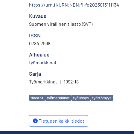
https://urn.fi/URN:NBN:fi-fe2023013111134
Kuvaus
Suomen virallinen tilasto (SVT)
ISSN
0784-7998
Aihealue
työmarkkinat
Sarja
Työmarkkinat
|
1992:18
Avainsanat
tilastot
työmarkkinat
työllisyys
työttömyys
Tietueen kaikki tiedot