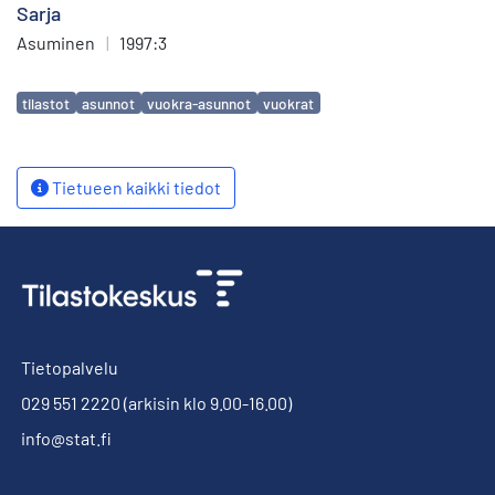
Sarja
Asuminen
|
1997:3
Avainsanat
tilastot
asunnot
vuokra-asunnot
vuokrat
Tietueen kaikki tiedot
Tietopalvelu
029 551 2220
(arkisin klo 9.00-16.00)
info@stat.fi