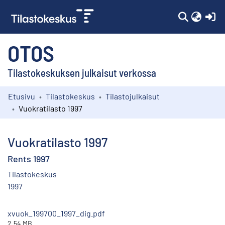
(c
OTOS
Tilastokeskuksen julkaisut verkossa
Etusivu
Tilastokeskus
Tilastojulkaisut
Kokoelmat
Vuokratilasto 1997
Selaa
Vuokratilasto 1997
Rents 1997
Tilastokeskus
1997
xvuok_199700_1997_dig.pdf
2.54 MB