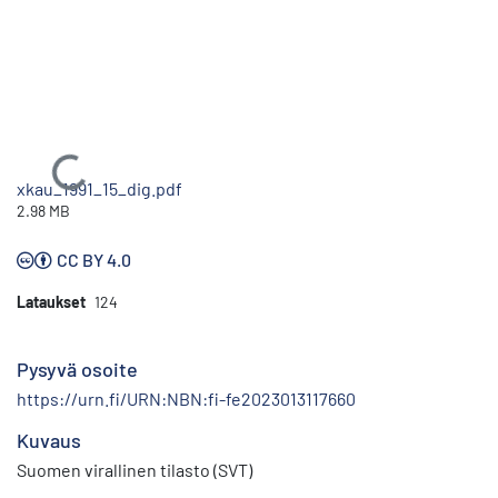
Ladataan...
xkau_1991_15_dig.pdf
2.98 MB
CC BY 4.0
Lataukset
124
Pysyvä osoite
https://urn.fi/URN:NBN:fi-fe2023013117660
Kuvaus
Suomen virallinen tilasto (SVT)