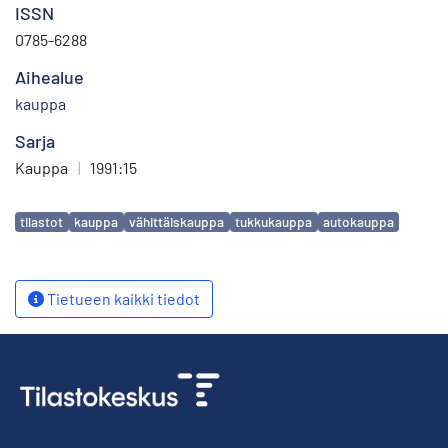
ISSN
0785-6288
Aihealue
kauppa
Sarja
Kauppa
|
1991:15
Avainsanat
tilastot
kauppa
vähittäiskauppa
tukkukauppa
autokauppa
Tietueen kaikki tiedot