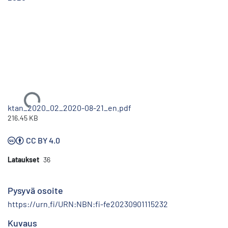
Ladataan...
ktan_2020_02_2020-08-21_en.pdf
216.45 KB
CC BY 4.0
Lataukset
36
Pysyvä osoite
https://urn.fi/URN:NBN:fi-fe20230901115232
Kuvaus