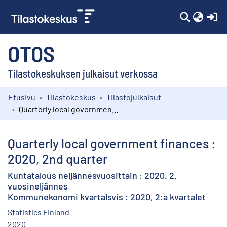
(c
OTOS
Tilastokeskuksen julkaisut verkossa
Etusivu
Tilastokeskus
Tilastojulkaisut
Kokoelmat
Quarterly local government finances : 2020, 2nd quarter
Selaa
Quarterly local government finances :
2020, 2nd quarter
Kuntatalous neljännesvuosittain : 2020, 2.
vuosineljännes
Kommunekonomi kvartalsvis : 2020, 2:a kvartalet
Statistics Finland
2020