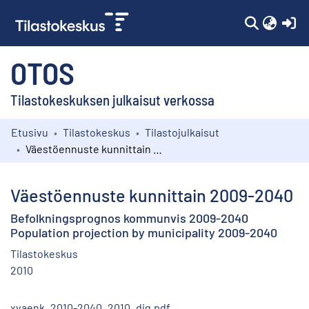
(c
OTOS
Tilastokeskuksen julkaisut verkossa
Etusivu
Tilastokeskus
Tilastojulkaisut
Kokoelmat
Väestöennuste kunnittain 2009-2040
Selaa
Väestöennuste kunnittain 2009-2040
Befolkningsprognos kommunvis 2009-2040
Population projection by municipality 2009-2040
Tilastokeskus
2010
xvaenk_2010-2040_2010_dig.pdf