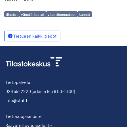
Avainsanat
tilastot
väestötilastot
väestöennusteet
kunnat
Tietueen kaikki tiedot
Tietopalvelu
029 551 2220
(arkisin klo 9.00-16.00)
info@stat.fi
Tietosuojaseloste
Saavutettavuusseloste