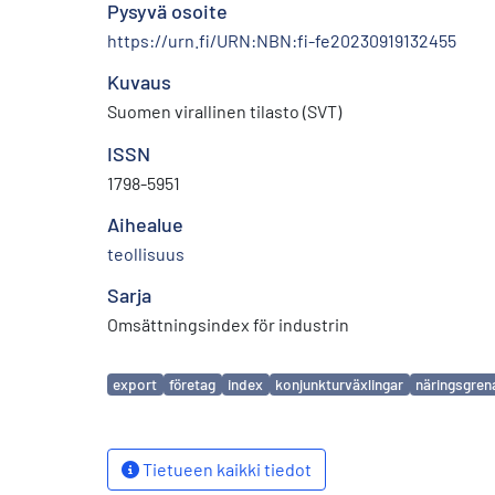
Pysyvä osoite
https://urn.fi/URN:NBN:fi-fe20230919132455
Kuvaus
Suomen virallinen tilasto (SVT)
ISSN
1798-5951
Aihealue
teollisuus
Sarja
Omsättningsindex för industrin
Avainsanat
export
företag
index
konjunkturväxlingar
näringsgren
Tietueen kaikki tiedot