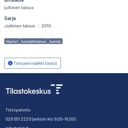
julkinen talous
Sarja
Julkinen talous
|
2010
Avainsanat
tilastot
kunnallistalous
kunnat
Tietueen kaikki tiedot
Tietopalvelu
029 551 2220
(arkisin klo 9.00-16.00)
info@stat.fi