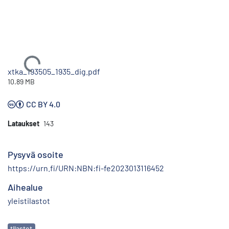
Ladataan...
xtka_193505_1935_dig.pdf
10.89 MB
CC BY 4.0
Lataukset
143
Pysyvä osoite
https://urn.fi/URN:NBN:fi-fe2023013116452
Aihealue
yleistilastot
Avainsanat
tilastot