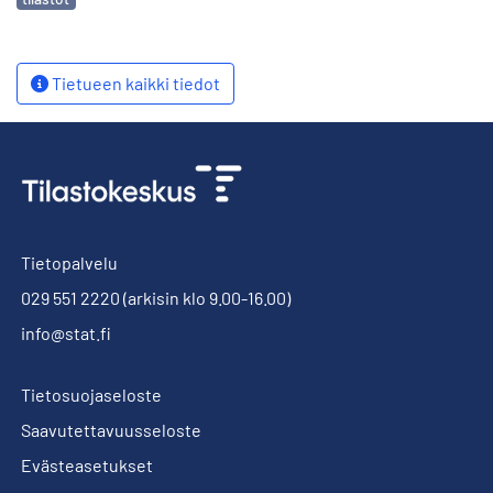
Tietueen kaikki tiedot
Tietopalvelu
029 551 2220
(arkisin klo 9.00-16.00)
info@stat.fi
Tietosuojaseloste
Saavutettavuusseloste
Evästeasetukset