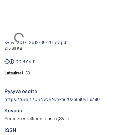
Ladataan...
kvhv_2017_2018-06-20_sv.pdf
215.89 KB
CC BY 4.0
Lataukset
59
Pysyvä osoite
https://urn.fi/URN:NBN:fi-fe20230904116390
Kuvaus
Suomen virallinen tilasto (SVT)
ISSN