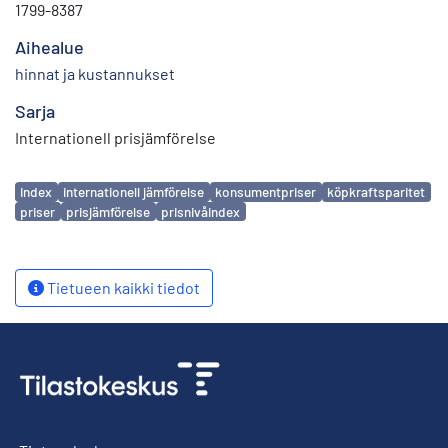
1799-8387
Aihealue
hinnat ja kustannukset
Sarja
Internationell prisjämförelse
Avainsanat
index
internationell jämförelse
konsumentpriser
köpkraftsparitet
priser
prisjämförelse
prisnivåindex
Tietueen kaikki tiedot