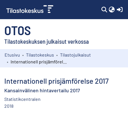
(c
OTOS
Tilastokeskuksen julkaisut verkossa
Etusivu
Tilastokeskus
Tilastojulkaisut
Kokoelmat
Internationell prisjämförelse 2017
Selaa
Internationell prisjämförelse 2017
Kansainvälinen hintavertailu 2017
Statistikcentralen
2018