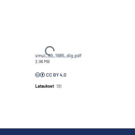
Ladataan...
xmui_99_1985_dig.pdf
2.96 MB
CC BY 4.0
Lataukset
131