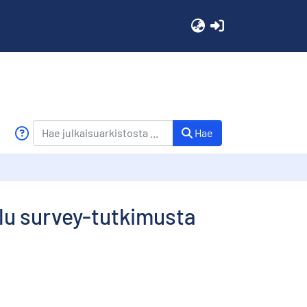
(current)
Hae
u survey-tutkimusta