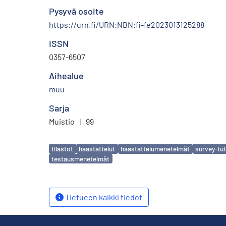
Pysyvä osoite
https://urn.fi/URN:NBN:fi-fe2023013125288
ISSN
0357-6507
Aihealue
muu
Sarja
Muistio
|
99
Avainsanat
tilastot
haastattelut
haastattelumenetelmät
survey-tu
testausmenetelmät
Tietueen kaikki tiedot