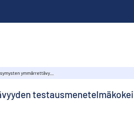
Kysymysten ymmärrettävyyden testausmenetelmäkokeilu survey-tutkimusta varten
vyyden testausmenetelmäkokeil