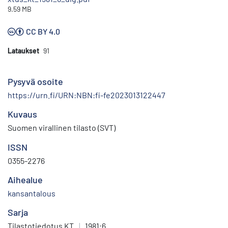
9.59 MB
CC BY 4.0
Lataukset
91
Pysyvä osoite
https://urn.fi/URN:NBN:fi-fe2023013122447
Kuvaus
Suomen virallinen tilasto (SVT)
ISSN
0355-2276
Aihealue
kansantalous
Sarja
Tilastotiedotus KT
|
1981:6