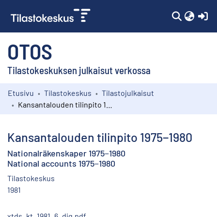
(c
OTOS
Tilastokeskuksen julkaisut verkossa
Etusivu
Tilastokeskus
Tilastojulkaisut
Kokoelmat
Kansantalouden tilinpito 1975−1980
Selaa
Kansantalouden tilinpito 1975−1980
Nationalräkenskaper 1975−1980
National accounts 1975−1980
Tilastokeskus
1981
xtds_kt_1981_6_dig.pdf