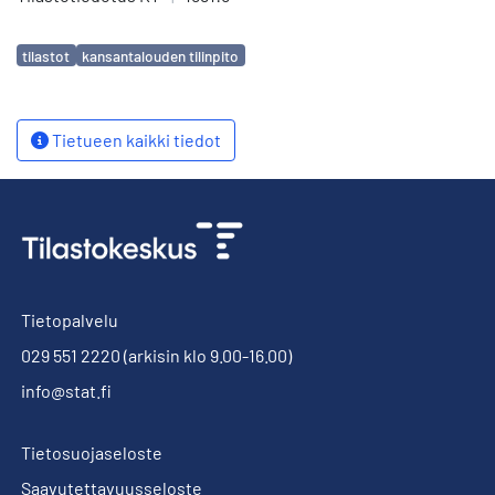
Avainsanat
tilastot
kansantalouden tilinpito
Tietueen kaikki tiedot
Tietopalvelu
029 551 2220
(arkisin klo 9.00-16.00)
info@stat.fi
Tietosuojaseloste
Saavutettavuusseloste