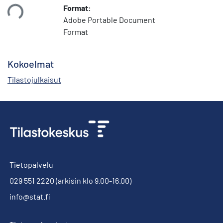
Format:
taan...
Adobe Portable Document
Format
Kokoelmat
Tilastojulkaisut
Tietopalvelu
029 551 2220
(arkisin klo 9.00-16.00)
info@stat.fi