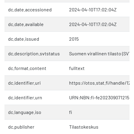
dc.date.accessioned
2024-04-10T17:02:04Z
dc.date.available
2024-04-10T17:02:04Z
dc.date.issued
2015
dc.description.svtstatus
Suomen virallinen tilasto (SVT)
dc.format.content
fulltext
dc.identifier.uri
https://otos.stat.fi/handle/1
dc.identifier.urn
URN:NBN:fi-fe2023090712150
dc.language.iso
fi
dc.publisher
Tilastokeskus