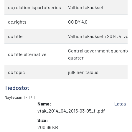
dc.relation.ispartofseries
Valtion takaukset
dc.rights
CC BY 4.0
dc.title
Valtion takaukset : 2014, 4. vu
Central government guarantees
dc.title.alternative
quarter
dc.topic
julkinen talous
Tiedostot
Näytetään
1 - 1 / 1
Name:
Lataa
vtak_2014_04_2015-03-05_fi.pdf
Size:
200.66 KB