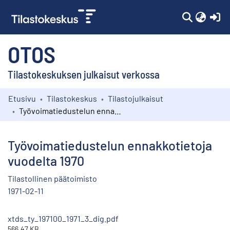
(c
OTOS
Tilastokeskuksen julkaisut verkossa
Etusivu
Tilastokeskus
Tilastojulkaisut
Kokoelmat
Työvoimatiedustelun ennakkotietoja vuodelta 1970
Selaa
Työvoimatiedustelun ennakkotietoja
vuodelta 1970
Tilastollinen päätoimisto
1971-02-11
xtds_ty_197100_1971_3_dig.pdf
566.47 KB