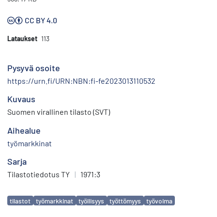
CC BY 4.0
Lataukset
113
Pysyvä osoite
https://urn.fi/URN:NBN:fi-fe2023013110532
Kuvaus
Suomen virallinen tilasto (SVT)
Aihealue
työmarkkinat
Sarja
Tilastotiedotus TY
|
1971:3
Avainsanat
tilastot
työmarkkinat
työllisyys
työttömyys
työvoima