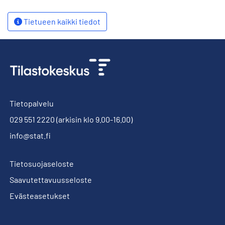
Tietueen kaikki tiedot
Tietopalvelu
029 551 2220
(arkisin klo 9.00-16.00)
info@stat.fi
Tietosuojaseloste
Saavutettavuusseloste
Evästeasetukset