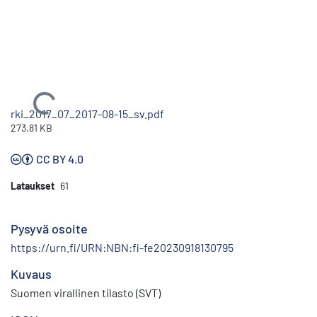
Ladataan...
rki_2017_07_2017-08-15_sv.pdf
273.81 KB
CC BY 4.0
Lataukset
61
Pysyvä osoite
https://urn.fi/URN:NBN:fi-fe20230918130795
Kuvaus
Suomen virallinen tilasto (SVT)