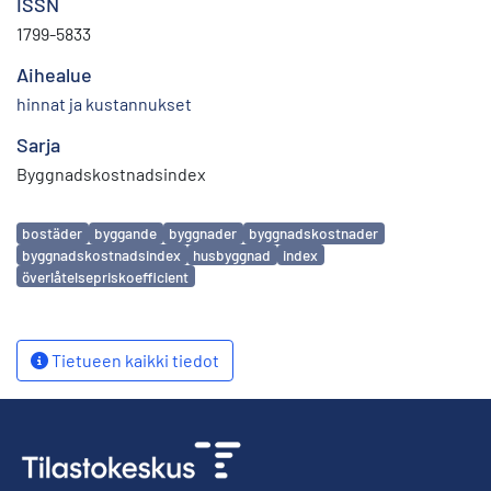
ISSN
1799-5833
Aihealue
hinnat ja kustannukset
Sarja
Byggnadskostnadsindex
Avainsanat
bostäder
byggande
byggnader
byggnadskostnader
byggnadskostnadsindex
husbyggnad
index
överlåtelsepriskoefficient
Tietueen kaikki tiedot