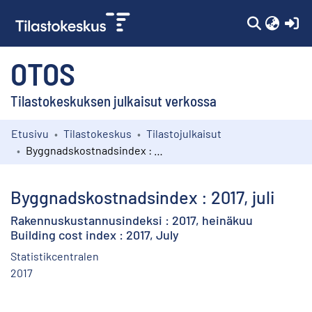
(c
OTOS
Tilastokeskuksen julkaisut verkossa
Etusivu
Tilastokeskus
Tilastojulkaisut
Kokoelmat
Byggnadskostnadsindex : 2017, juli
Selaa
Byggnadskostnadsindex : 2017, juli
Rakennuskustannusindeksi : 2017, heinäkuu
Building cost index : 2017, July
Statistikcentralen
2017