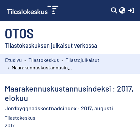
(c
OTOS
Tilastokeskuksen julkaisut verkossa
Etusivu
Tilastokeskus
Tilastojulkaisut
Kokoelmat
Maarakennuskustannusindeksi : 2017, elokuu
Selaa
Maarakennuskustannusindeksi : 2017,
elokuu
Jordbyggnadskostnadsindex : 2017, augusti
Tilastokeskus
2017