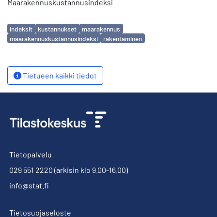
Maarakennuskustannusindeksi
Avainsanat
indeksit
kustannukset
maarakennus
maarakennuskustannusindeksi
rakentaminen
Tietueen kaikki tiedot
Tietopalvelu
029 551 2220
(arkisin klo 9.00-16.00)
info@stat.fi
Tietosuojaseloste