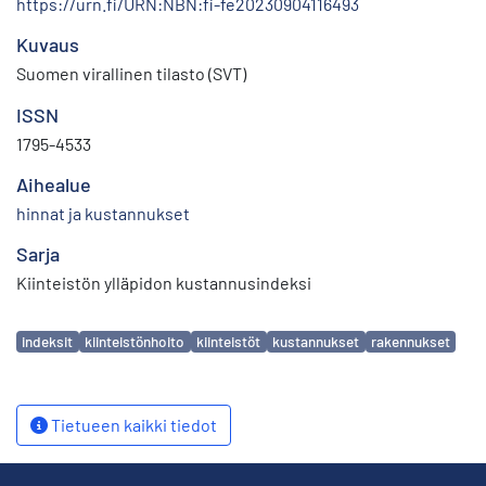
https://urn.fi/URN:NBN:fi-fe20230904116493
Kuvaus
Suomen virallinen tilasto (SVT)
ISSN
1795-4533
Aihealue
hinnat ja kustannukset
Sarja
Kiinteistön ylläpidon kustannusindeksi
Avainsanat
indeksit
kiinteistönhoito
kiinteistöt
kustannukset
rakennukset
Tietueen kaikki tiedot