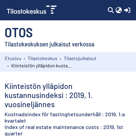
(c
OTOS
Tilastokeskuksen julkaisut verkossa
Etusivu
Tilastokeskus
Tilastojulkaisut
Kokoelmat
Kiinteistön ylläpidon kustannusindeksi : 2019, 1. vuosineljännes
Selaa
Kiinteistön ylläpidon
kustannusindeksi : 2019, 1.
vuosineljännes
Kostnadsindex för fastinghetsunderhåll : 2019, 1:a
kvartalet
Index of real estate maintenance costs : 2019, 1st
quarter