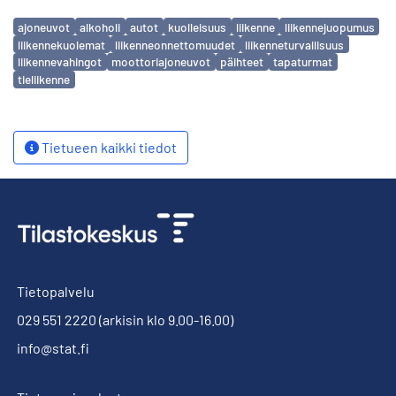
Avainsanat
ajoneuvot
alkoholi
autot
kuolleisuus
liikenne
liikennejuopumus
liikennekuolemat
liikenneonnettomuudet
liikenneturvallisuus
liikennevahingot
moottoriajoneuvot
päihteet
tapaturmat
tieliikenne
Tietueen kaikki tiedot
Tietopalvelu
029 551 2220
(arkisin klo 9.00-16.00)
info@stat.fi