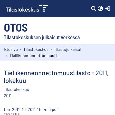
(c
OTOS
Tilastokeskuksen julkaisut verkossa
Etusivu
Tilastokeskus
Tilastojulkaisut
Kokoelmat
Tieliikenneonnettomuustilasto : 2011, lokakuu
Selaa
Tieliikenneonnettomuustilasto : 2011,
lokakuu
Tilastokeskus
2011
ton_2011_10_2011-11-24_fi.pdf
250.78 KB