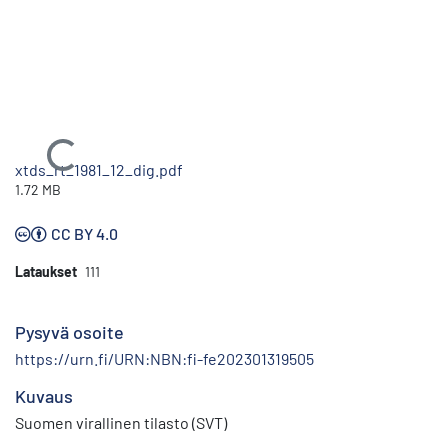
Ladataan...
xtds_rt_1981_12_dig.pdf
1.72 MB
CC BY 4.0
Lataukset
111
Pysyvä osoite
https://urn.fi/URN:NBN:fi-fe202301319505
Kuvaus
Suomen virallinen tilasto (SVT)