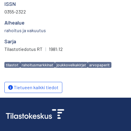
ISSN
0355-2322
Aihealue
rahoitus ja vakuutus
Sarja
Tilastotiedotus RT
|
1981:12
Avainsanat
tilastot
rahoitusmarkkinat
joukkovelkakirjat
arvopaperit
Tietueen kaikki tiedot