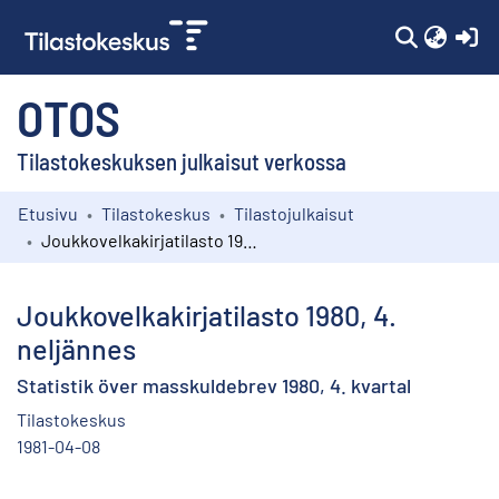
(c
OTOS
Tilastokeskuksen julkaisut verkossa
Etusivu
Tilastokeskus
Tilastojulkaisut
Kokoelmat
Joukkovelkakirjatilasto 1980, 4. neljännes
Selaa
Joukkovelkakirjatilasto 1980, 4.
neljännes
Statistik över masskuldebrev 1980, 4. kvartal
Tilastokeskus
1981-04-08