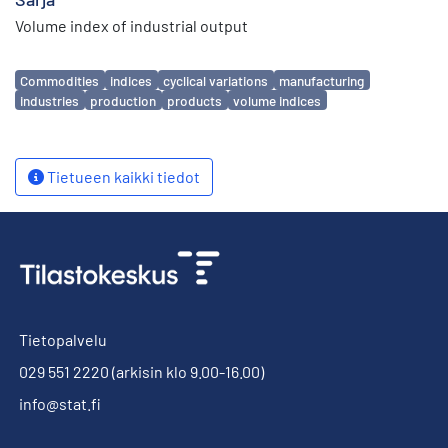
Volume index of industrial output
Avainsanat
Commodities
indices
cyclical variations
manufacturing
industries
production
products
volume indices
Tietueen kaikki tiedot
Tietopalvelu
029 551 2220
(arkisin klo 9.00-16.00)
info@stat.fi