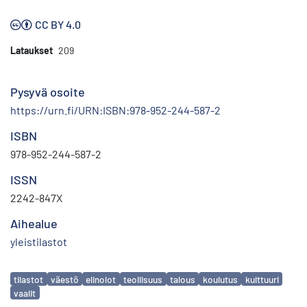
CC BY 4.0
Lataukset
209
Pysyvä osoite
https://urn.fi/URN:ISBN:978-952-244-587-2
ISBN
978-952-244-587-2
ISSN
2242-847X
Aihealue
yleistilastot
Avainsanat
tilastot
väestö
elinolot
teollisuus
talous
koulutus
kulttuuri
vaalit