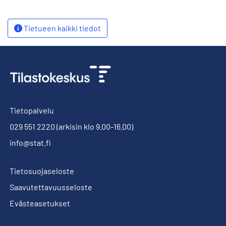
Tietueen kaikki tiedot
Tietopalvelu
029 551 2220
(arkisin klo 9.00-16.00)
info@stat.fi
Tietosuojaseloste
Saavutettavuusseloste
Evästeasetukset