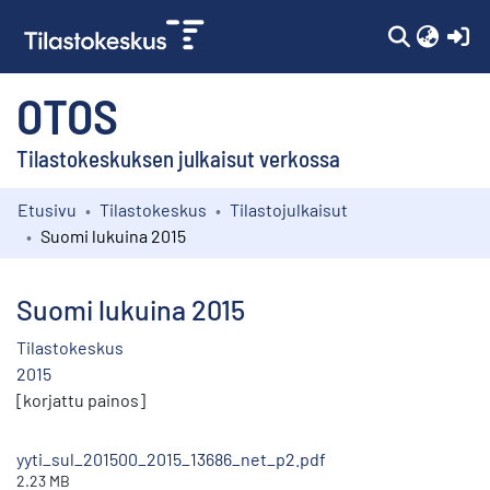
(c
OTOS
Tilastokeskuksen julkaisut verkossa
Etusivu
Tilastokeskus
Tilastojulkaisut
Kokoelmat
Suomi lukuina 2015
Selaa
Suomi lukuina 2015
Tilastokeskus
2015
[korjattu painos]
yyti_sul_201500_2015_13686_net_p2.pdf
2.23 MB