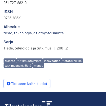
951-727-882-9
ISSN
0785-885X
Aihealue
tiede, teknologia ja tietoyhteiskunta
Sarja
Tiede, teknologia ja tutkimus
|
2001:2
Avainsanat
tilastot
tutkimustoiminta
innovaatiot
tietotekniikka
tutkimushenkilöstö
menot
Tietueen kaikki tiedot