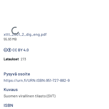
Ladataan...
xttt_2001_2_dig_eng.pdf
55.93 MB
CC BY 4.0
Lataukset
273
Pysyvä osoite
https://urn.fi/URN:ISBN:951-727-882-9
Kuvaus
Suomen virallinen tilasto (SVT)
ISBN