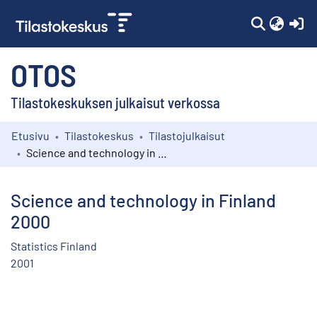
(c
OTOS
Tilastokeskuksen julkaisut verkossa
Etusivu
Tilastokeskus
Tilastojulkaisut
Kokoelmat
Science and technology in Finland 2000
Selaa
Science and technology in Finland
2000
Statistics Finland
2001