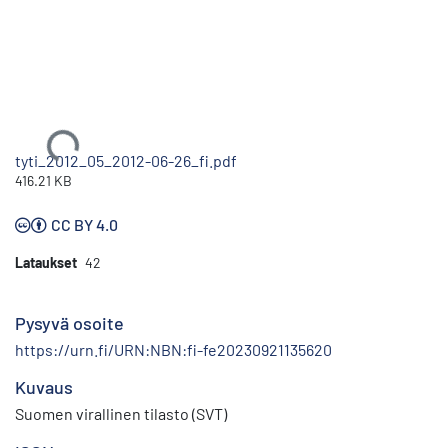
Ladataan...
tyti_2012_05_2012-06-26_fi.pdf
416.21 KB
CC BY 4.0
Lataukset
42
Pysyvä osoite
https://urn.fi/URN:NBN:fi-fe20230921135620
Kuvaus
Suomen virallinen tilasto (SVT)