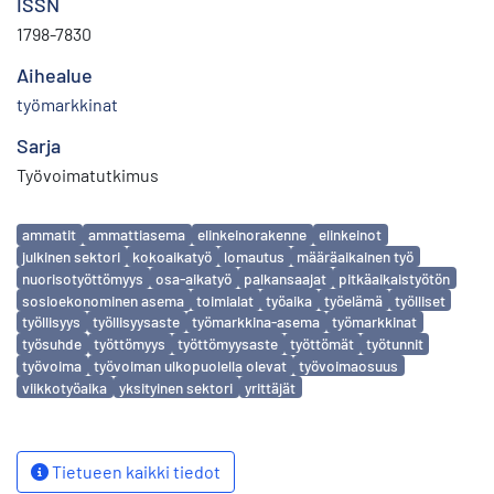
ISSN
1798-7830
Aihealue
työmarkkinat
Sarja
Työvoimatutkimus
Avainsanat
ammatit
ammattiasema
elinkeinorakenne
elinkeinot
julkinen sektori
kokoaikatyö
lomautus
määräaikainen työ
nuorisotyöttömyys
osa-aikatyö
palkansaajat
pitkäaikaistyötön
sosioekonominen asema
toimialat
työaika
työelämä
työlliset
työllisyys
työllisyysaste
työmarkkina-asema
työmarkkinat
työsuhde
työttömyys
työttömyysaste
työttömät
työtunnit
työvoima
työvoiman ulkopuolella olevat
työvoimaosuus
viikkotyöaika
yksityinen sektori
yrittäjät
Tietueen kaikki tiedot