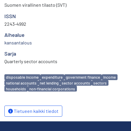
Suomen virallinen tilasto (SVT)
ISSN
2243-4992
Aihealue
kansantalous
Sarja
Quarterly sector accounts
Avainsanat
disposable income
expenditure
government finance
income
national accounts
net lending
sector accounts
sectors
households
non-financial corporations
Tietueen kaikki tiedot