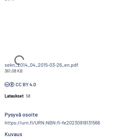
Ladataan...
sekn_2014_04_2015-03-26_en.pdf
361.08 KB
CC BY 4.0
Lataukset
58
Pysyvä osoite
https://urn.fi/URN:NBN:fi-fe20230918131566
Kuvaus