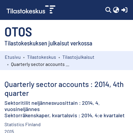
(c
OTOS
Tilastokeskuksen julkaisut verkossa
Etusivu
Tilastokeskus
Tilastojulkaisut
Kokoelmat
Quarterly sector accounts : 2014, 4th quarter
Selaa
Quarterly sector accounts : 2014, 4th
quarter
Sektoritilit neljännesvuosittain : 2014, 4.
vuosineljännes
Sektorräkenskaper, kvartalsvis : 2014, 4:e kvartalet
Statistics Finland
2015