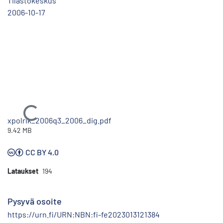
Tilastokeskus
2006-10-17
Ladataan...
xpolrik_2006q3_2006_dig.pdf
9.42 MB
CC BY 4.0
Lataukset
194
Pysyvä osoite
https://urn.fi/URN:NBN:fi-fe2023013121384