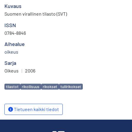
Kuvaus
Suomen virallinen tilasto (SVT)
ISSN
0784-8846
Aihealue
oikeus
Sarja
Oikeus
|
2006
Avainsanat
tilastot
rikollisuus
rikokset
tullirikokset
Tietueen kaikki tiedot