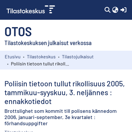
(c
OTOS
Tilastokeskuksen julkaisut verkossa
Etusivu
Tilastokeskus
Tilastojulkaisut
Kokoelmat
Poliisin tietoon tullut rikollisuus 2005, tammikuu-syyskuu, 3. neljännes : ennakkotiedot
Selaa
Poliisin tietoon tullut rikollisuus 2005,
tammikuu-syyskuu, 3. neljännes :
ennakkotiedot
Brottslighet som kommit till polisens kännedom
2006, januari-september, 3e kvartalet :
förhandsuppgifter