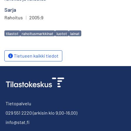
Sarja
Rahoitus
|
2005:9
Avainsanat
tilastot
rahoitusmarkkinat
luotot
lainat
Tietueen kaikki tiedot
Tietopalvelu
029 551 2220
(arkisin klo 9.00-16.00)
info@stat.fi