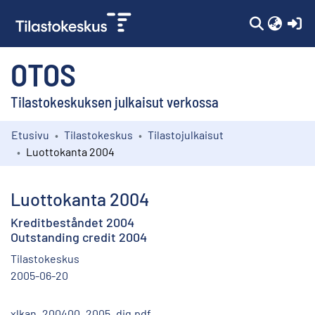
(c
OTOS
Tilastokeskuksen julkaisut verkossa
Etusivu
Tilastokeskus
Tilastojulkaisut
Kokoelmat
Luottokanta 2004
Selaa
Luottokanta 2004
Kreditbeståndet 2004
Outstanding credit 2004
Tilastokeskus
2005-06-20
xlkan_200400_2005_dig.pdf