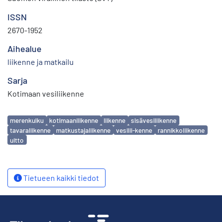
ISSN
2670-1952
Aihealue
liikenne ja matkailu
Sarja
Kotimaan vesiliikenne
Avainsanat
merenkulku
kotimaanliikenne
liikenne
sisävesiliikenne
tavaraliikenne
matkustajaliikenne
vesilii-kenne
rannikkoliikenne
uitto
Tietueen kaikki tiedot