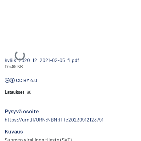
Ladataan...
kvliik_2020_12_2021-02-05_fi.pdf
175.98 KB
CC BY 4.0
Lataukset
60
Pysyvä osoite
https://urn.fi/URN:NBN:fi-fe20230912123791
Kuvaus
Suomen virallinen tilasto (SVT)