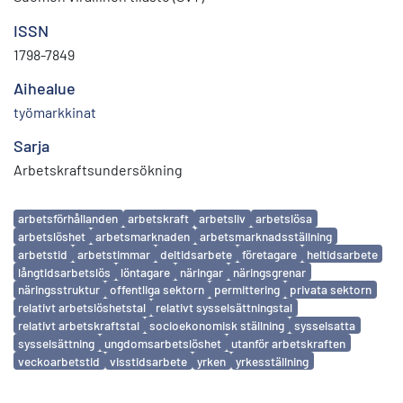
ISSN
1798-7849
Aihealue
työmarkkinat
Sarja
Arbetskraftsundersökning
Avainsanat
arbetsförhållanden
arbetskraft
arbetsliv
arbetslösa
arbetslöshet
arbetsmarknaden
arbetsmarknadsställning
arbetstid
arbetstimmar
deltidsarbete
företagare
heltidsarbete
långtidsarbetslös
löntagare
näringar
näringsgrenar
näringsstruktur
offentliga sektorn
permittering
privata sektorn
relativt arbetslöshetstal
relativt sysselsättningstal
relativt arbetskraftstal
socioekonomisk ställning
sysselsatta
sysselsättning
ungdomsarbetslöshet
utanför arbetskraften
veckoarbetstid
visstidsarbete
yrken
yrkesställning