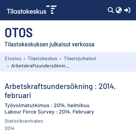
(c
OTOS
Tilastokeskuksen julkaisut verkossa
Etusivu
Tilastokeskus
Tilastojulkaisut
Kokoelmat
Arbetskraftsundersökning : 2014, februari
Selaa
Arbetskraftsundersökning : 2014,
februari
Työvoimatutkimus : 2014, helmikuu
Labour Force Survey : 2014, February
Statistikcentralen
2014