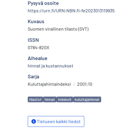
Pysyvä osoite
https://urn.fi/URN:NBN:fi-fe2023013119935
Kuvaus
Suomen virallinen tilasto (SVT)
ISSN
0784-820X
Aihealue
hinnat ja kustannukset
Sarja
Kuluttajahintaindeksi
|
2001:10
Avainsanat
tilastot
hinnat
indeksit
kuluttajahinnat
Tietueen kaikki tiedot