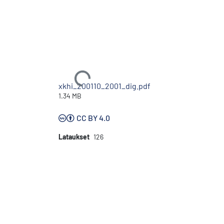
Ladataan...
xkhi_200110_2001_dig.pdf
1.34 MB
CC BY 4.0
Lataukset
126