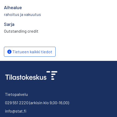
Aihealue
rahoitus ja vakuutus
Sarja
Outstanding credit
Tietueen kaikki tiedot
Tietopalvelu
029 551 2220
(arkisin klo 9.00-16.00)
info@stat.fi