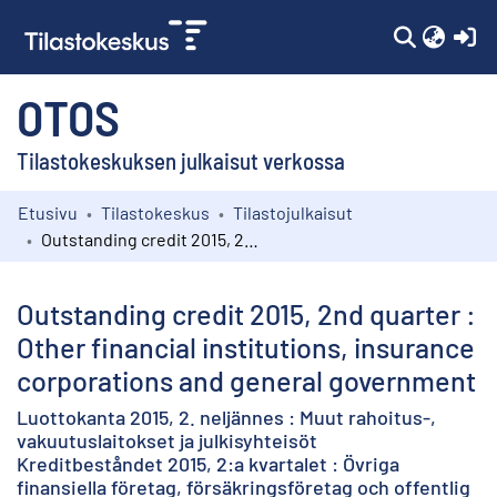
(c
OTOS
Tilastokeskuksen julkaisut verkossa
Etusivu
Tilastokeskus
Tilastojulkaisut
Kokoelmat
Outstanding credit 2015, 2nd quarter : Other financial institutions, insurance corporations and general government
Selaa
Outstanding credit 2015, 2nd quarter :
Other financial institutions, insurance
corporations and general government
Luottokanta 2015, 2. neljännes : Muut rahoitus-,
vakuutuslaitokset ja julkisyhteisöt
Kreditbeståndet 2015, 2:a kvartalet : Övriga
finansiella företag, försäkringsföretag och offentlig